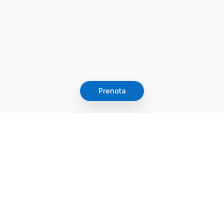
Prenota
Let's grow together
Get more customers 24/7 with your free
branded Booking Page.
Email