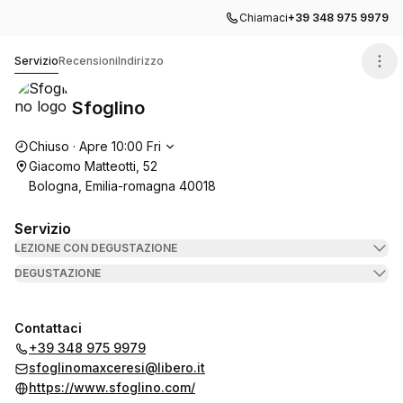
Chiamaci
+39 348 975 9979
Sfoglino
Servizio
Recensioni
Indirizzo
Sfoglino
Orari di apertura
Chiuso
·
Apre
10:00
Fri
Giacomo Matteotti, 52
Bologna, Emilia-romagna 40018
Servizio
LEZIONE CON DEGUSTAZIONE
DEGUSTAZIONE
Contattaci
+39 348 975 9979
sfoglinomaxceresi@libero.it
https://www.sfoglino.com/